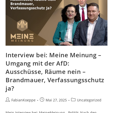
Interviews
Und
Reden,
Abgedrehte
Mikrofone.
Alles
Gut?
Interview bei: Meine Meinung –
Umgang mit der AfD:
Ausschüsse, Räume nein –
Brandmauer, Verfassungsschutz
ja?
Beitrags-
Beitrag
Beitrags-
FabianKoeppe
Mai 27, 2025
Uncategorized
Autor:
veröffentlicht:
Kategorie:
Mein Interview bei: MeineMeinung - Politik: Nach den