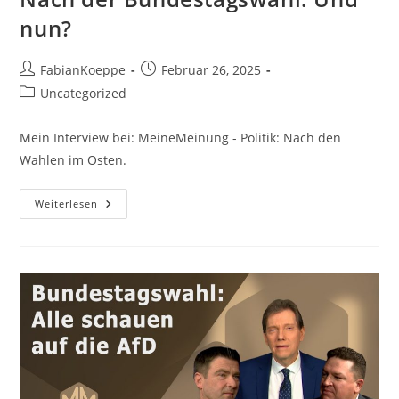
nun?
Beitrags-
Beitrag
FabianKoeppe
Februar 26, 2025
Autor:
veröffentlicht:
Beitrags-
Uncategorized
Kategorie:
Mein Interview bei: MeineMeinung - Politik: Nach den
Wahlen im Osten.
Interview
Weiterlesen
Bei:
Meine
Meinung
–
Nach
Der
Bundestagswahl:
Und
Nun?