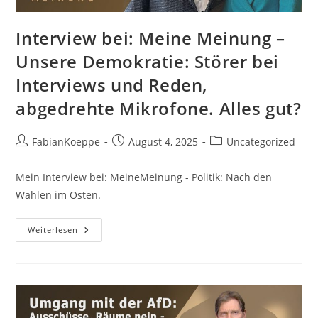
Interview bei: Meine Meinung –
Unsere Demokratie: Störer bei
Interviews und Reden,
abgedrehte Mikrofone. Alles gut?
Beitrags-
Beitrag
Beitrags-
FabianKoeppe
August 4, 2025
Uncategorized
Autor:
veröffentlicht:
Kategorie:
Mein Interview bei: MeineMeinung - Politik: Nach den
Wahlen im Osten.
Interview
Weiterlesen
Bei:
Meine
Meinung
–
Unsere
Demokratie:
Störer
Bei