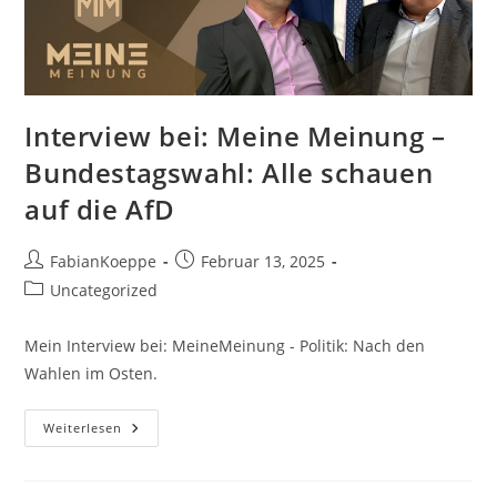
Interview bei: Meine Meinung –
Bundestagswahl: Alle schauen
auf die AfD
Beitrags-
Beitrag
FabianKoeppe
Februar 13, 2025
Autor:
veröffentlicht:
Beitrags-
Uncategorized
Kategorie:
Mein Interview bei: MeineMeinung - Politik: Nach den
Wahlen im Osten.
Interview
Weiterlesen
Bei:
Meine
Meinung
–