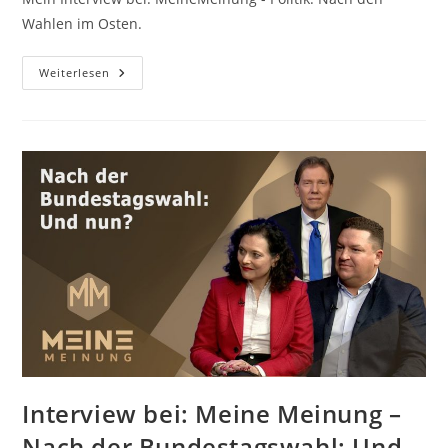
Wahlen im Osten.
Interview
Weiterlesen
Bei:
Meine
Meinung
–
Umgang
Mit
Der
AfD:
Ausschüsse,
Räume
Nein
–
Brandmauer,
Verfassungsschutz
Ja?
Interview bei: Meine Meinung –
Nach der Bundestagswahl: Und