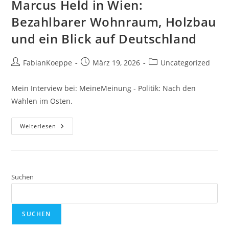
Marcus Held in Wien:
Bezahlbarer Wohnraum, Holzbau
und ein Blick auf Deutschland
Beitrags-
Beitrag
Beitrags-
FabianKoeppe
März 19, 2026
Uncategorized
Autor:
veröffentlicht:
Kategorie:
Mein Interview bei: MeineMeinung - Politik: Nach den
Wahlen im Osten.
Marcus
Weiterlesen
Held
In
Wien:
Bezahlbarer
Wohnraum,
Holzbau
Und
Suchen
Ein
Blick
Auf
Deutschland
SUCHEN