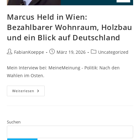
Marcus Held in Wien:
Bezahlbarer Wohnraum, Holzbau
und ein Blick auf Deutschland
Beitrags-
Beitrag
Beitrags-
FabianKoeppe
März 19, 2026
Uncategorized
Autor:
veröffentlicht:
Kategorie:
Mein Interview bei: MeineMeinung - Politik: Nach den
Wahlen im Osten.
Marcus
Weiterlesen
Held
In
Wien:
Bezahlbarer
Wohnraum,
Holzbau
Und
Suchen
Ein
Blick
Auf
Deutschland